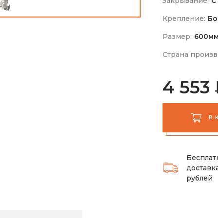
Закрывание:
С
Крепление:
Бо
Размер:
600м
Страна произв
4 553
В 
Бесплат
доставка
рублей