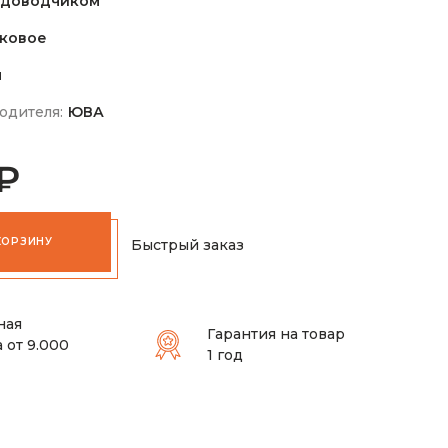
 доводчиком
ковое
м
одителя:
ЮВА
 ₽
КОРЗИНУ
Быстрый заказ
ная
Гарантия на товар
 от 9.000
1 год