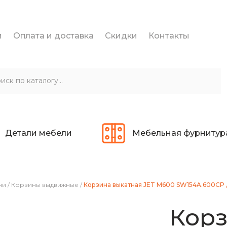
и
Оплата и доставка
Скидки
Контакты
Детали мебели
Мебельная фурнитур
ни
/
Корзины выдвижные
/
Корзина выкатная JET М600 SW154A.600CP д
Корз