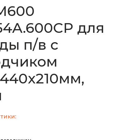
М600
4A.600CP для
ды п/в с
одчиком
440х210мм,
м
тики: