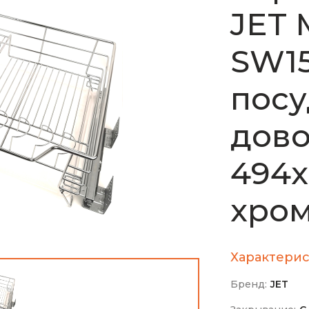
JET 
SW15
посу
дов
494х
хро
Характерис
Бренд:
JET