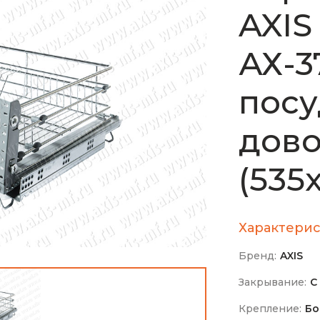
AXIS
АХ-3
посу
дов
(535
Характерис
Бренд:
AXIS
Закрывание:
С
Крепление:
Бо