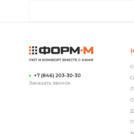
О
+7 (846) 203-30-30
С
Заказать звонок
Л
О
Д
П
У