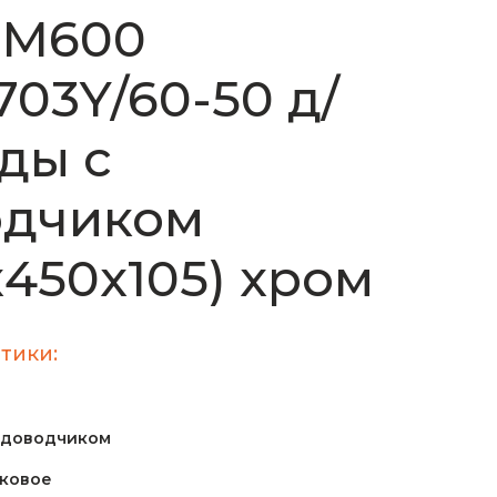
 М600
703Y/60-50 д/
ды с
одчиком
х450х105) хром
тики:
 доводчиком
ковое