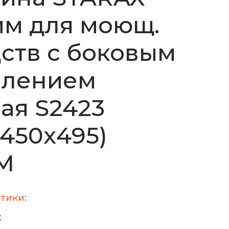
м для моющ.
ств с боковым
плением
ая S2423
х450х495)
М
тики:
X