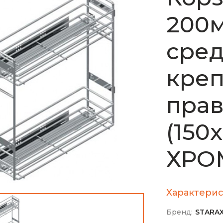
200м
сред
кре
прав
(150
ХРО
Характерис
Бренд:
STARA