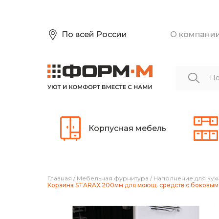
По всей России
О компани
Корпусная мебель
Главная
/
Мебельная фурнитура
/
Наполнение для кух
Корзина STARAX 200мм для моющ. средств с боковым