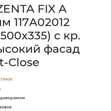
ENTA FIX A
м 117А02012
х500х335) с кр.
ысокий фасад
t-Close
тики:
е
 доводчиком
ковое