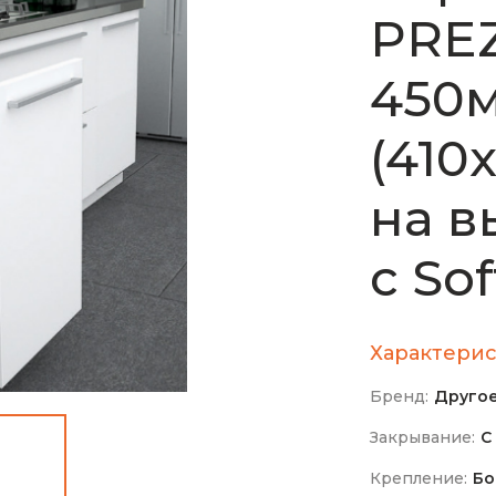
PREZ
450м
(410
на в
с Sof
Характерис
Бренд:
Друго
Закрывание:
С
Крепление:
Бо