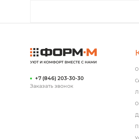
О
+7 (846) 203-30-30
С
Заказать звонок
Л
О
Д
П
У