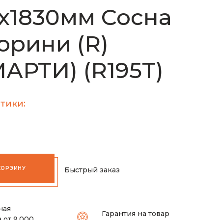
х1830мм Сосна
орини (R)
АРТИ) (R195T)
тики:
КОРЗИНУ
Быстрый заказ
ная
Гарантия на товар
 от 9.000