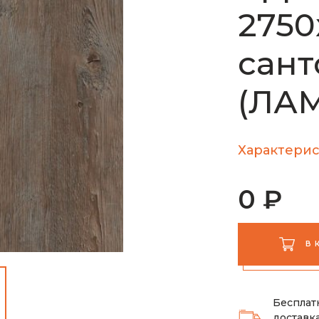
2750
сант
(ЛАМ
Характерис
0 ₽
В 
Бесплат
доставка