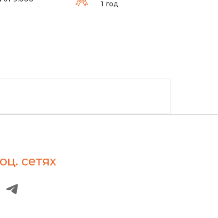
1 год
оц. сетях