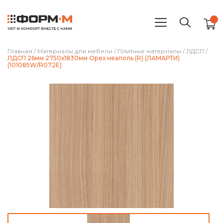
Главная
/
Материалы для мебели
/
Плитные материалы
/
ЛДСП
/
ЛДСП 26мм 2750х1830мм Орех неаполь (R) (ЛАМАРТИ)
(101085W/R072E)