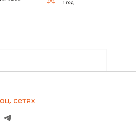
1 год
оц. сетях