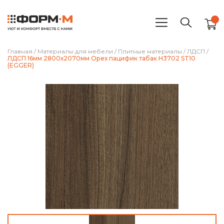
Главная
/
Материалы для мебели
/
Плитные материалы
/
ЛДСП
/
ЛДСП 16мм 2800х2070мм Орех пацифик табак H3702 ST10
(EGGER)