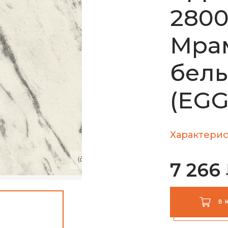
280
Мра
белы
(EGG
Характерис
7 266
В 