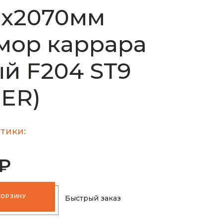
0х2070мм
мор каррара
й F204 ST9
ER)
тики:
 ₽
КОРЗИНУ
Быстрый заказ