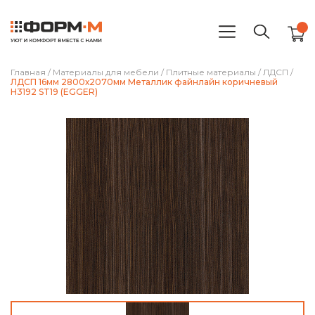
Главная
/
Материалы для мебели
/
Плитные материалы
/
ЛДСП
/
ЛДСП 16мм 2800х2070мм Металлик файнлайн коричневый
H3192 ST19 (EGGER)