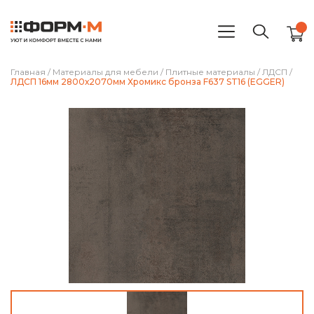
Главная
/
Материалы для мебели
/
Плитные материалы
/
ЛДСП
/
ЛДСП 16мм 2800х2070мм Хромикс бронза F637 ST16 (EGGER)