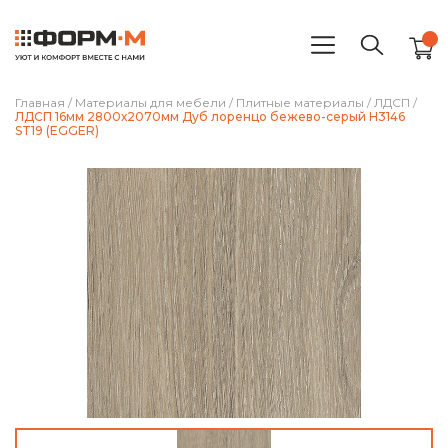
Главная
/
Материалы для мебели
/
Плитные материалы
/
ЛДСП
/
ЛДСП 16мм 2800х2070мм Дуб лоренцо бежево-серый H3146
ST19 (EGGER)