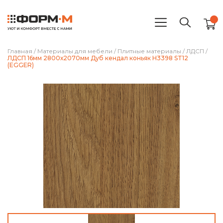
Главная
/
Материалы для мебели
/
Плитные материалы
/
ЛДСП
/
ЛДСП 16мм 2800х2070мм Дуб кендал коньяк H3398 ST12
(EGGER)