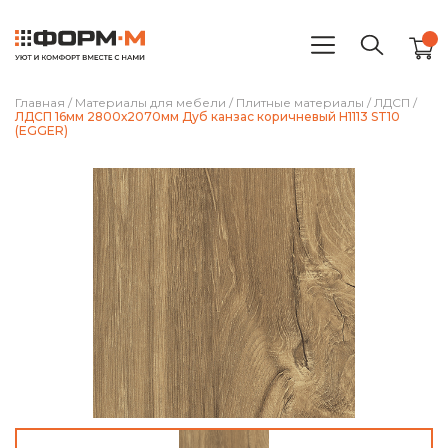
Главная
/
Материалы для мебели
/
Плитные материалы
/
ЛДСП
/
ЛДСП 16мм 2800х2070мм Дуб канзас коричневый H1113 ST10
(EGGER)