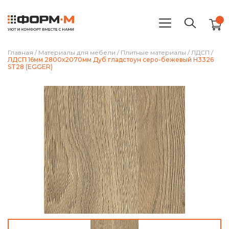
Главная
/
Материалы для мебели
/
Плитные материалы
/
ЛДСП
/
ЛДСП 16мм 2800х2070мм Дуб гладстоун серо-бежевый H3326
ST28 (EGGER)