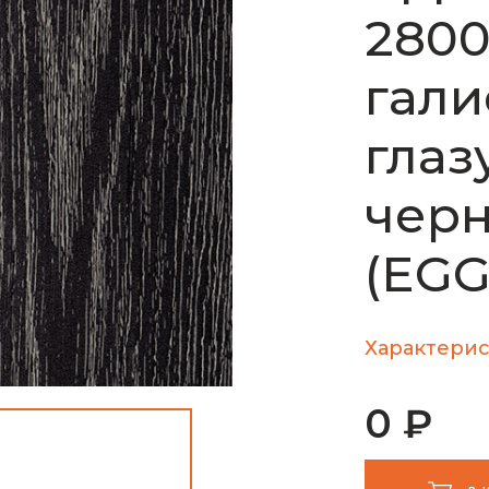
280
гали
глаз
черн
(EGG
Характерис
0 ₽