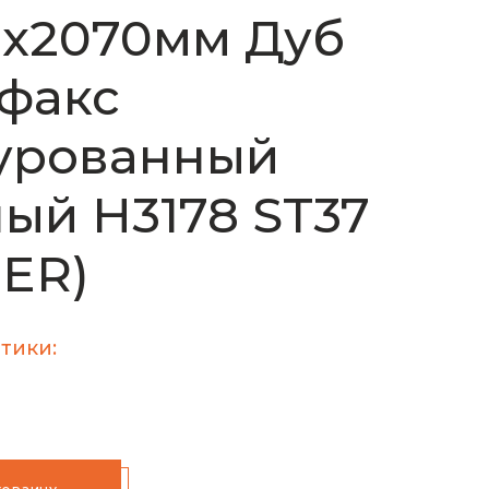
0х2070мм Дуб
факс
урованный
ый H3178 ST37
ER)
тики: