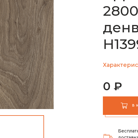
280
ден
H139
Характерис
0 ₽
В 
Бесплат
доставка