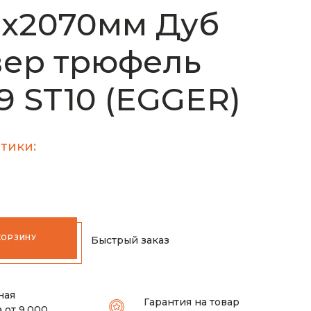
0х2070мм Дуб
вер трюфель
9 ST10 (EGGER)
тики:
КОРЗИНУ
Быстрый заказ
ная
Гарантия на товар
 от 9.000