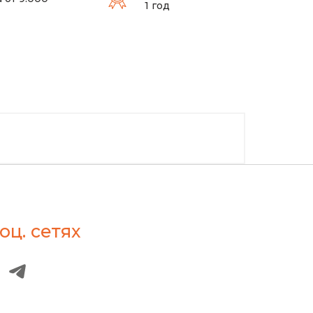
1 год
оц. сетях