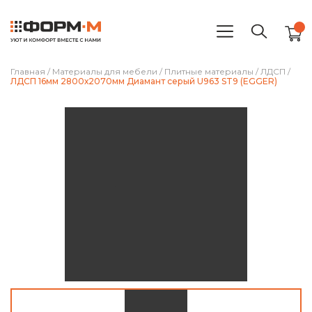
Главная
/
Материалы для мебели
/
Плитные материалы
/
ЛДСП
/
ЛДСП 16мм 2800х2070мм Диамант серый U963 ST9 (EGGER)