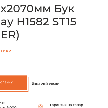
х2070мм Бук
ау H1582 ST15
ER)
тики:
КОРЗИНУ
Быстрый заказ
ная
Гарантия на товар
 от 9.000