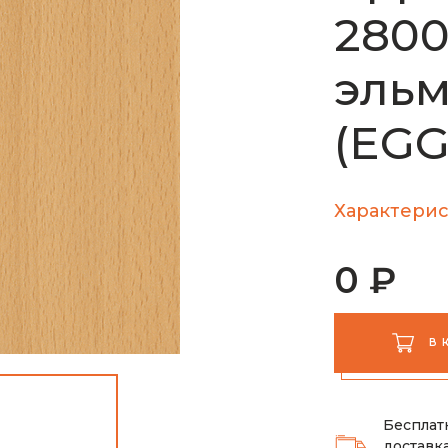
2800
эльм
(EGG
Характерис
0 ₽
В 
Бесплат
доставка