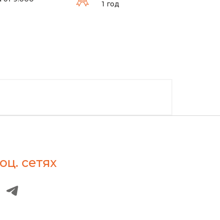
1 год
оц. сетях