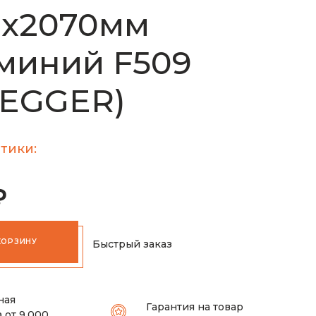
0х2070мм
миний F509
(EGGER)
тики:
₽
КОРЗИНУ
Быстрый заказ
ная
Гарантия на товар
 от 9.000