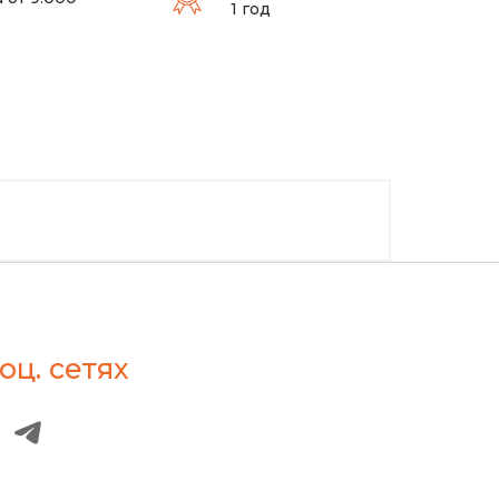
1 год
оц. сетях