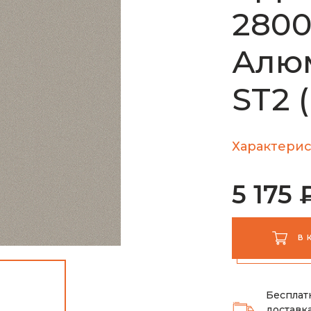
280
Алю
ST2 
Характерис
5 175 
В 
Бесплат
доставка