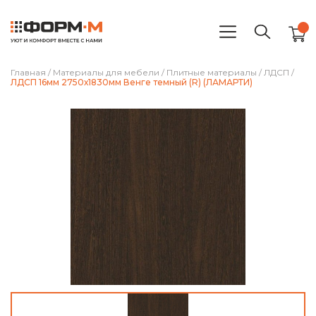
Главная
/
Материалы для мебели
/
Плитные материалы
/
ЛДСП
/
ЛДСП 16мм 2750х1830мм Венге темный (R) (ЛАМАРТИ)