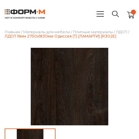
Главная
/
Материалы для мебели
/
Плитные материалы
/
ЛДСП
/
ЛДСП 16мм 2750х1830мм Одиссея (Т) (ЛАМАРТИ) (R302E)