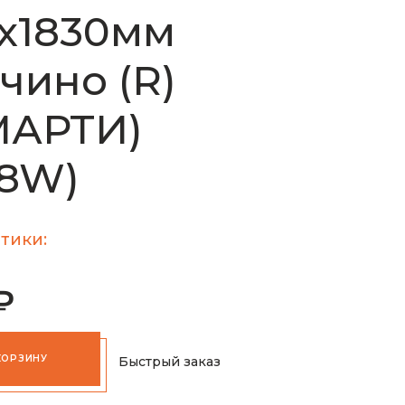
х1830мм
чино (R)
МАРТИ)
48W)
тики:
₽
КОРЗИНУ
Быстрый заказ