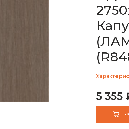
2750
Капу
(ЛА
(R8
Характерис
5 355 
В 