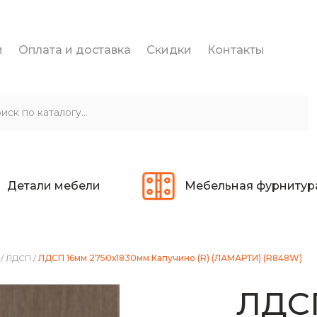
и
Оплата и доставка
Скидки
Контакты
Детали мебели
Мебельная фурнитур
/
ЛДСП
/
ЛДСП 16мм 2750х1830мм Капучино (R) (ЛАМАРТИ) (R848W)
ЛДС