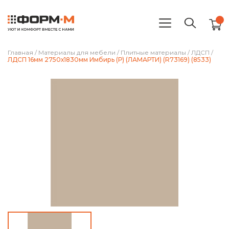
Главная
/
Материалы для мебели
/
Плитные материалы
/
ЛДСП
/
ЛДСП 16мм 2750х1830мм Имбирь (Р) (ЛАМАРТИ) (R73169) (8533)