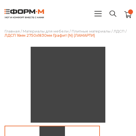
Главная
/
Материалы для мебели
/
Плитные материалы
/
ЛДСП
/
ЛДСП 16мм 2750х1830мм Графит (N) (ЛАМАРТИ)