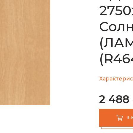
2750
Сол
(ЛА
(R4
Характерис
2 488
В 