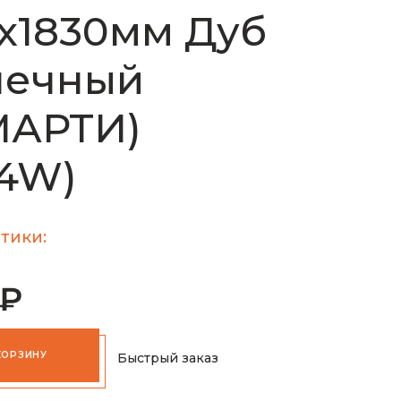
х1830мм Дуб
нечный
МАРТИ)
64W)
тики:
 ₽
КОРЗИНУ
Быстрый заказ