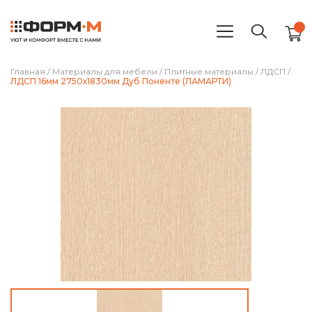
Главная
/
Материалы для мебели
/
Плитные материалы
/
ЛДСП
/
ЛДСП 16мм 2750х1830мм Дуб Поненте (ЛАМАРТИ)