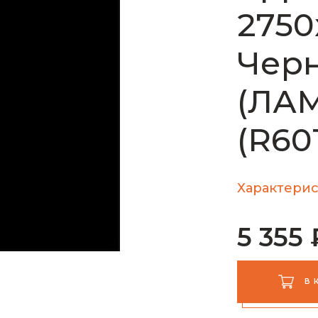
2750
Черн
(ЛА
(R60
Характерис
5 355 
В 