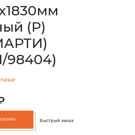
х1830мм
ый (Р)
МАРТИ)
1/98404)
тики:
₽
КОРЗИНУ
Быстрый заказ