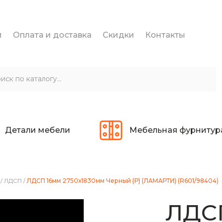
и
Оплата и доставка
Скидки
Контакты
Детали мебели
Мебельная фурнитур
/
ЛДСП
/
ЛДСП 16мм 2750х1830мм Черный (Р) (ЛАМАРТИ) (R601/98404)
ЛДС