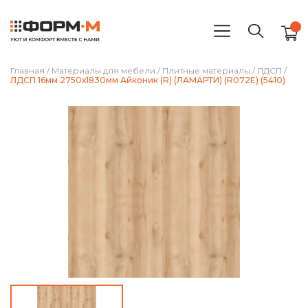
Главная
/
Материалы для мебели
/
Плитные материалы
/
ЛДСП
/
ЛДСП 16мм 2750х1830мм Айконик (R) (ЛАМАРТИ) (R072E) (5410)