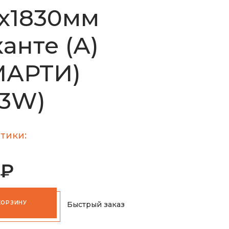
х1830мм
анте (А)
МАРТИ)
13W)
тики:
 ₽
КОРЗИНУ
Быстрый заказ