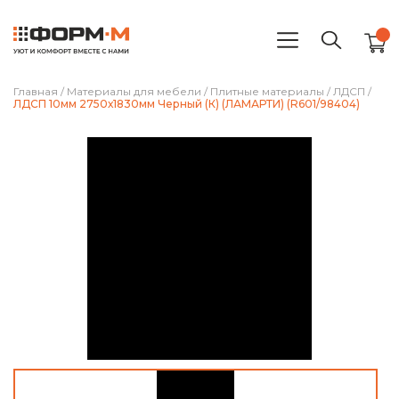
Главная
/
Материалы для мебели
/
Плитные материалы
/
ЛДСП
/
ЛДСП 10мм 2750х1830мм Черный (К) (ЛАМАРТИ) (R601/98404)