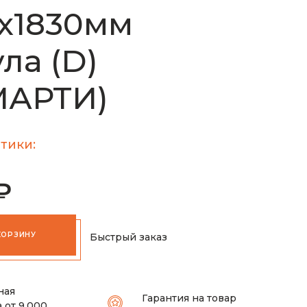
х1830мм
ла (D)
МАРТИ)
тики:
₽
КОРЗИНУ
Быстрый заказ
ная
Гарантия на товар
 от 9.000