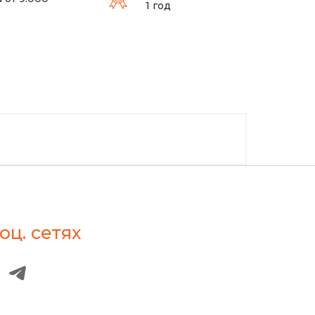
1 год
оц. сетях