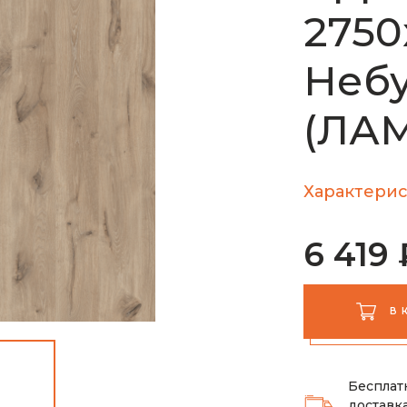
2750
Небу
(ЛА
Характерис
6 419 
В 
Бесплат
доставка