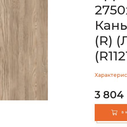
2750
Кань
(R) 
(R112
Характерис
3 804
В 