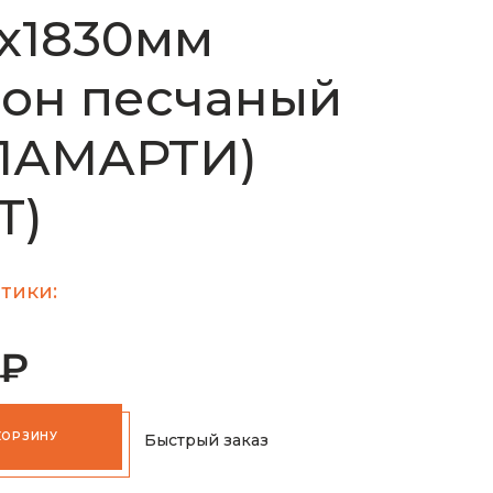
х1830мм
он песчаный
(ЛАМАРТИ)
T)
тики:
 ₽
КОРЗИНУ
Быстрый заказ