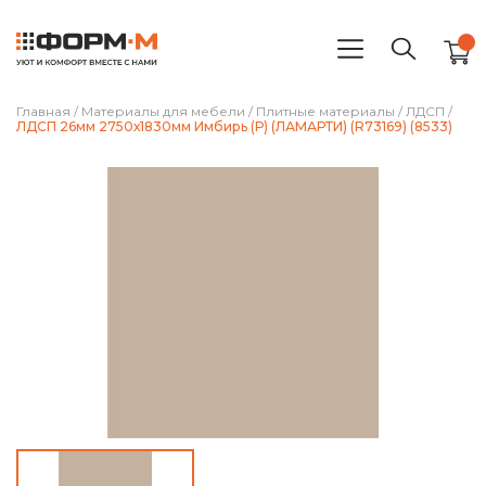
Главная
/
Материалы для мебели
/
Плитные материалы
/
ЛДСП
/
ЛДСП 26мм 2750х1830мм Имбирь (Р) (ЛАМАРТИ) (R73169) (8533)