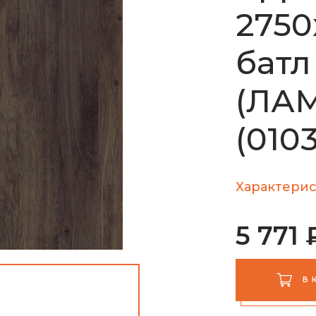
2750
батл
(ЛАМ
(0103
Характерис
5 771 
В 