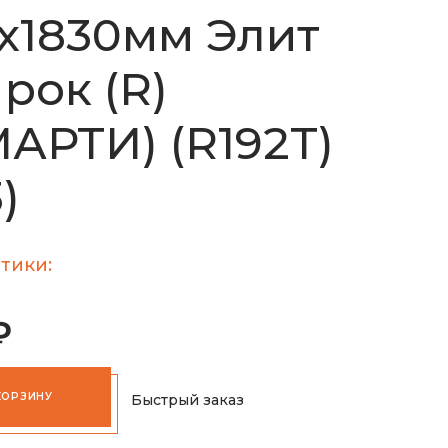
х1830мм Элит
 рок (R)
АРТИ) (R192T)
)
тики:
₽
КОРЗИНУ
Быстрый заказ