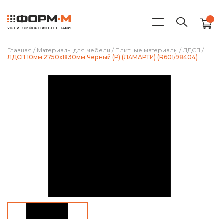
Главная
/
Материалы для мебели
/
Плитные материалы
/
ЛДСП
/
ЛДСП 10мм 2750х1830мм Черный (Р) (ЛАМАРТИ) (R601/98404)