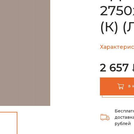
2750
(К) 
Характерис
2 657
В 
Бесплат
доставка
рублей