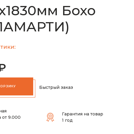
х1830мм Бохо
(ЛАМАРТИ)
тики:
 ₽
КОРЗИНУ
Быстрый заказ
ная
Гарантия на товар
 от 9.000
1 год