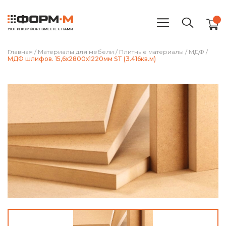
Главная
/
Материалы для мебели
/
Плитные материалы
/
МДФ
/
МДФ шлифов. 15,6х2800х1220мм ST (3.416кв.м)