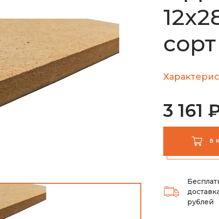
12х2
сорт 
Характерис
3 161 
В 
Бесплат
доставка
рублей