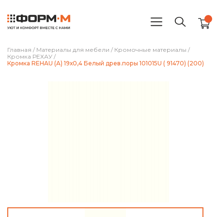
Главная
/
Материалы для мебели
/
Кромочные материалы
/
Кромка РЕХАУ
/
Кромка REHAU (A) 19х0,4 Белый древ.поры 101015U ( 91470) (200)