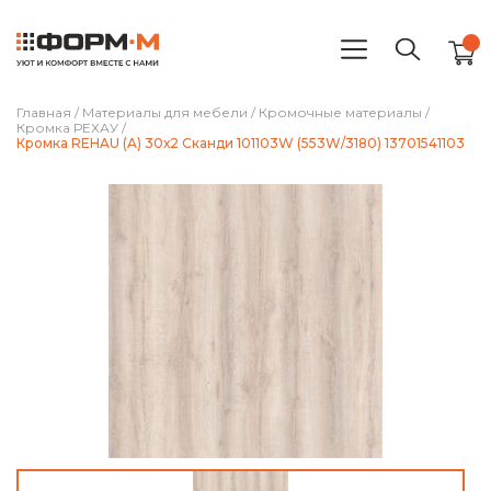
Главная
/
Материалы для мебели
/
Кромочные материалы
/
Кромка РЕХАУ
/
Кромка REHAU (A) 30х2 Сканди 101103W (553W/3180) 13701541103