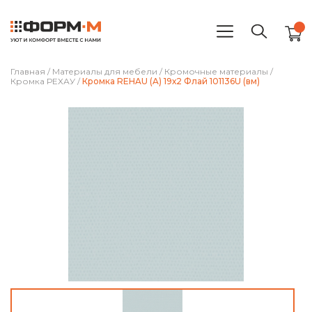
Главная
/
Материалы для мебели
/
Кромочные материалы
/
Кромка РЕХАУ
/
Кромка REHAU (A) 19х2 Флай 101136U (вм)