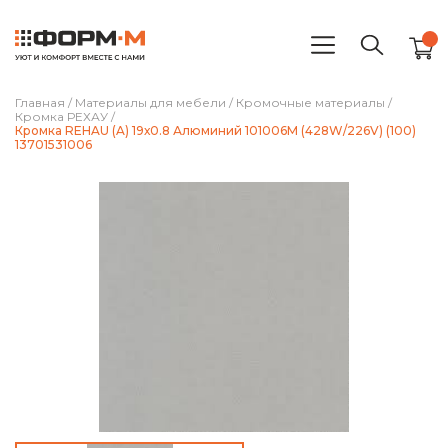
Главная
/
Материалы для мебели
/
Кромочные материалы
/
Кромка РЕХАУ
/
Кромка REHAU (A) 19х0.8 Алюминий 101006М (428W/226V) (100)
13701531006