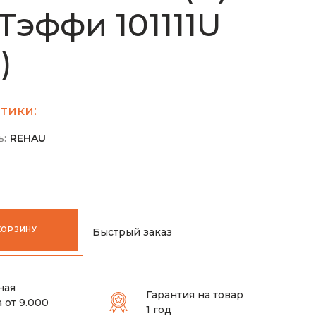
 Тэффи 101111U
)
тики:
ь:
REHAU
КОРЗИНУ
Быстрый заказ
ная
Гарантия на товар
 от 9.000
1 год