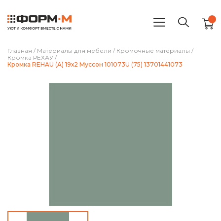
Главная
/
Материалы для мебели
/
Кромочные материалы
/
Кромка РЕХАУ
/
Кромка REHAU (A) 19х2 Муссон 101073U (75) 13701441073