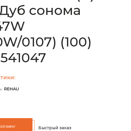
 Дуб сонома
047W
0W/0107) (100)
1541047
тики:
ь:
REHAU
КОРЗИНУ
Быстрый заказ