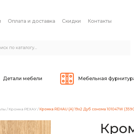
и
Оплата и доставка
Скидки
Контакты
Детали мебели
Мебельная фурнитур
алы
/
Кромка РЕХАУ
/
Кромка REHAU (A) 19х2 Дуб сонома 101047W (3590
Кром