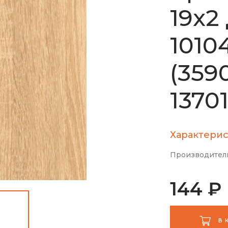
19х2
101
(359
1370
Характерис
Производител
144 ₽
В 