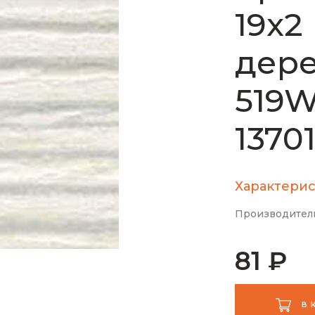
19х2
дере
519W
1370
Характерис
Производител
81 ₽
В 