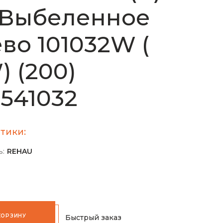
 Выбеленное
во 101032W (
) (200)
1541032
тики:
ь:
REHAU
КОРЗИНУ
Быстрый заказ