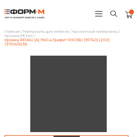
Главная
/
Материалы для мебели
/
Кромочные материалы
/
Кромка РЕХАУ
/
Кромка REHAU (A) 19х0,4 Графит 101036U (95740) (200)
13701411036