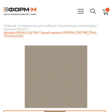
Главная
/
Материалы для мебели
/
Кромочные материалы
/
Кромка РЕХАУ
/
Кромка REHAU (A) 19х1 Серый камень 101099U (76798) (75м)
13701341099