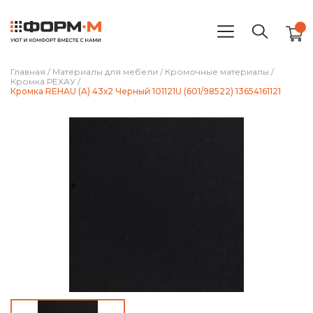
Главная
/
Материалы для мебели
/
Кромочные материалы
/
Кромка РЕХАУ
/
Кромка REHAU (A) 43х2 Черный 101121U (601/98522) 13654161121